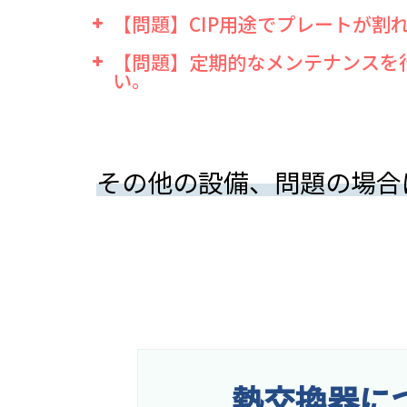
【問題】CIP用途でプレートが割
【問題】定期的なメンテナンスを
原因
洗浄液を蒸気加熱して
い。
ールが発生している。
原因
プレート式熱交換器の
提案を行います。
その他の設備、問題の場合
熱交換器に