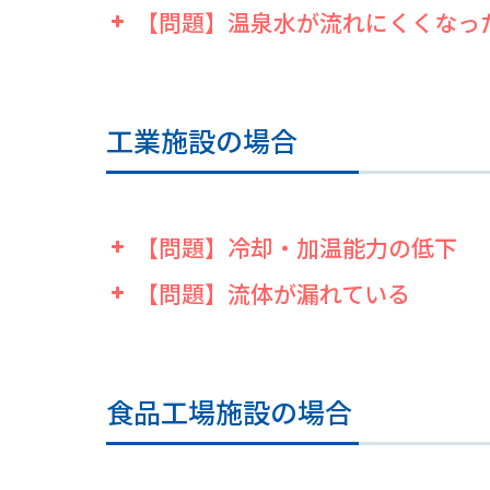
【問題】温泉水が流れにくくなっ
原因
① プレートに汚れが
② 温熱源の温度、流
原因
プレートに汚れが付着
工業施設の場合
【問題】冷却・加温能力の低下
【問題】流体が漏れている
原因
プレートに汚れが付着
原因
① ガスケットの経年
② プレートが腐食等
食品工場施設の場合