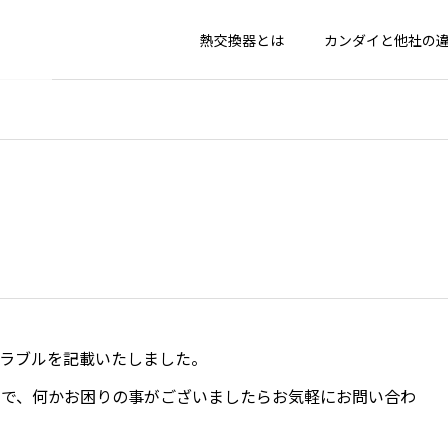
熱交換器とは
カンダイと他社の
ラブルを記載いたしました。
ので、何かお困りの事がございましたらお気軽にお問い合わ
メンテナ
業種別に見るトラ
熱交換
ブル例
れ