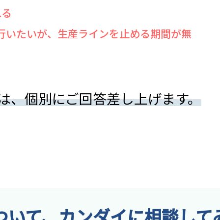
れる
行いたいが、生産ラインを止める期間が無
おり、洗浄液が凝縮しプレートに影響を与え、ピンホ
生産を止める時期を事前情報として頂ければ、最適な
は、個別にご回答差し上げます。
ついて、カンダイに相談して