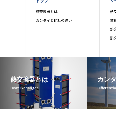
トップ
サ
熱交換器とは
熱
カンダイと他社の違い
業
熱
熱
熱交換器とは
カン
Heat Exchanger
Differenti