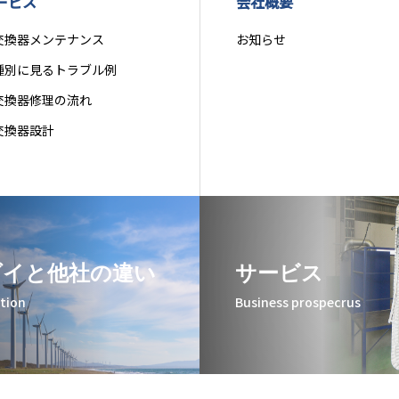
ービス
会社概要
交換器メンテナンス
お知らせ
種別に見るトラブル例
交換器修理の流れ
交換器設計
ダイと他社の違い
サービス
ation
Business prospecrus