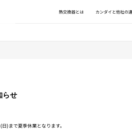
熱交換器とは
カンダイと他社の
知らせ
メンテナ
業種別に見るトラ
熱交換
0日(日)まで夏季休業となります。
ブル例
れ